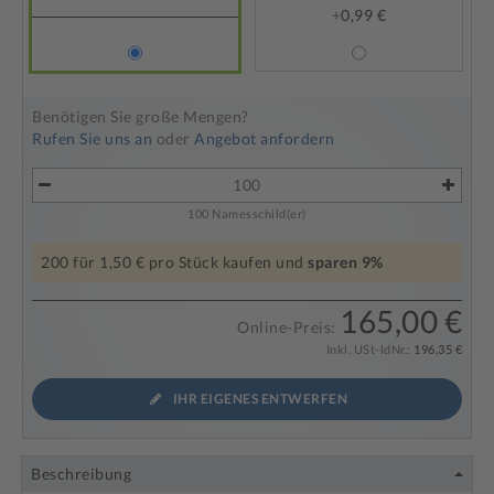
+
0,99 €
Benötigen Sie große Mengen?
Rufen Sie uns an
oder
Angebot anfordern
100
Namesschild(er)
200
für
1,50 €
pro Stück kaufen und
sparen
9
%
165,00 €
Online-Preis:
Inkl. USt-ldNr.:
196,35 €
IHR EIGENES ENTWERFEN
Beschreibung