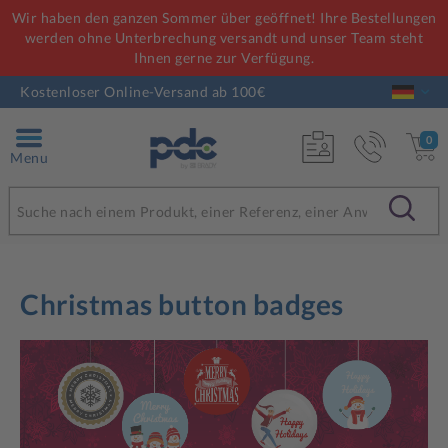
Wir haben den ganzen Sommer über geöffnet! Ihre Bestellungen
werden ohne Unterbrechung versandt und unser Team steht
Ihnen gerne zur Verfügung.
Kostenloser Online-Versand ab 100€
0
Menu
Christmas button badges